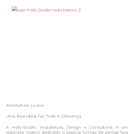
Ir
para
o
Menu
conteúdo
Sobre Nós
Architeture Lovers
Uma Boa Ideia Faz Toda A Diferença.
A Holo-Studio, Arquitetura, Design e Consultoria, é um
gabinete criativo dedicado a praticar formas de pensar fora