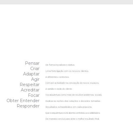
Pensar
De forma inovadora e criativa.
Criar
Uma forte ligação com os nossos clientes.
Adaptar
A diferentes contextos.
Agir
Com pró-actividade na concepção de novos espaços.
Respeitar
Acreditar
A opinião e visão do cliente.
Focar
Na arquitetura como meio de resolver problemas sociais.
Obter Entender
Explicar as razões das soluções e decisões tomadas.
Responder
Resultados extraordinários em cada proposta.
Que a arquitetura está aberta a infinitas possibilidades.
De maneira concisa para obter o melhor resultado final.