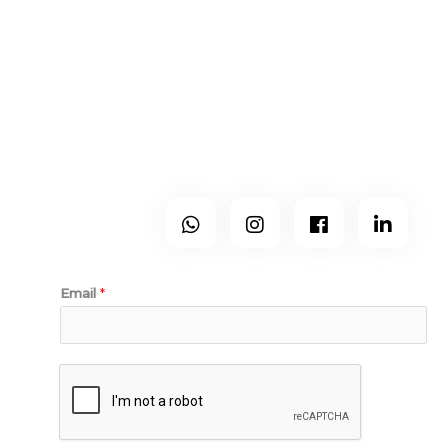
A Holo é um gabinete moderno, sem espaço físico, que
exerce atividade por todo país mas que trabalha mais nos
distritos de Viseu, Guarda, Castelo Branco, Aveiro, Coimbra
e Porto.
Segue-Nos
Subescreve-te ao nosso newsletter.
Email
*