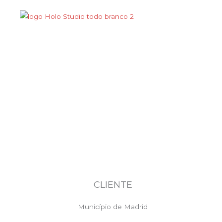
Ir
para
o
Menu
conteúdo
Plaza Cívica de Lucero
CLIENTE
Município de Madrid