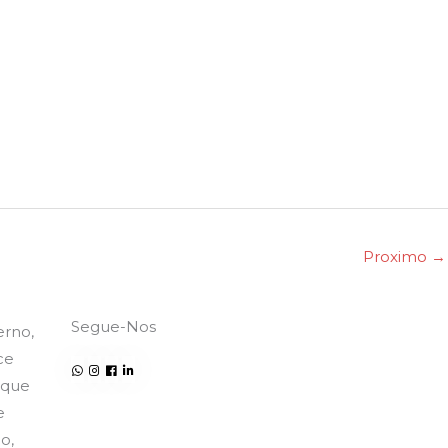
Proximo
→
Segue-Nos
rno,
ce
 que
e
Subescreve-te ao nosso
o,