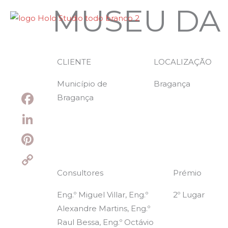
Ir
MUSEU DA
para
o
conteúdo
CLIENTE
LOCALIZAÇÃO
Município de
Bragança
Bragança
Facebook
LinkedIn
Pinterest
Consultores
Prémio
Copy
Link
Eng.º Miguel Villar, Eng.º
2º Lugar
Alexandre Martins, Eng.º
Raul Bessa, Eng.º Octávio