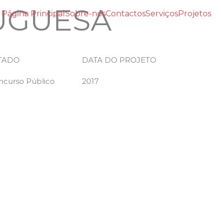
UGUESA
Página Principal
Sobre-nós
Contactos
Serviços
Projetos
TADO
DATA DO PROJETO
ncurso Público
2017